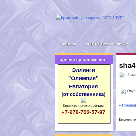
ГЛАВНАЯ
АГЕНТСТВАМ И ТУРИСТУ
Горячие предложения
sha4
Эллинги
13 мая
"Олимпия"
Евпатория
Опубл
(от собственника)
«
Предыд
Звоните прямо сейчас:
+7-978-702-57-97
Комменти