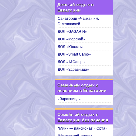
Детский отдых в
Евпатории
Санаторий «Чайка» им.
Гелеловичей
ДОЛ «GAGARIN»
ДОЛ «Морской»
ДОЛ «Юность»
ДОЛ «Smart Camp»
ДОЛ « I&Camp »
ДОЛ «Здравница»
Семейный отдых с
лечением в Евпатории
«Здравница»
Семейный отдых в
Евпатории без лечения
*Мини — пансионат «Юрта»
*Московский дворик