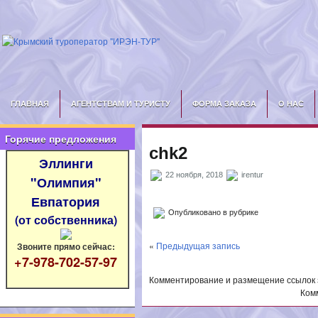
ГЛАВНАЯ
АГЕНТСТВАМ И ТУРИСТУ
ФОРМА ЗАКАЗА
О НАС
Горячие предложения
chk2
Эллинги
22 ноября, 2018
irentur
"Олимпия"
Евпатория
Опубликовано в рубрике
(от собственника)
«
Предыдущая запись
Звоните прямо сейчас:
+7-978-702-57-97
Комментирование и размещение ссылок
Ком