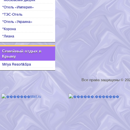
*Отель «Империя»
*ТЭС-Отель
*Отель «Украина»
*Корона
*Лиана
Семейный отдых в
Крыму
Mriya Resort&Spa
Все права защищены © 20