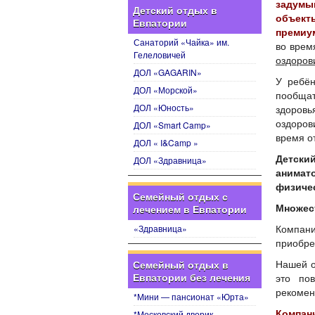
задумы
Детский отдых в
объект
Евпатории
премиу
Санаторий «Чайка» им.
во врем
Гелеловичей
оздоров
ДОЛ «GAGARIN»
У ребён
ДОЛ «Морской»
пообщат
ДОЛ «Юность»
здоров
оздоров
ДОЛ «Smart Camp»
время о
ДОЛ « I&Camp »
Детски
ДОЛ «Здравница»
анимат
физичес
Семейный отдых с
Множес
лечением в Евпатории
«Здравница»
Компан
приобре
Нашей о
Семейный отдых в
Евпатории без лечения
это по
рекомен
*Мини — пансионат «Юрта»
*Московский дворик
Компан