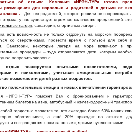
ваться об отдыхе. Компания «ИРЭН-ТУР» готова пред
ы размещения для взрослых и родителей с детьми от эк
м класса .
Для тех родителей, которые решили не сопровождать
я отдыха, у нас существует огромное количество предложений: эт
ительные лагеря
, санатории, спортивные лагеря.
ка есть возможность не только отдохнуть на морском побереж
ься со сверстниками, провести время с пользой для себя и
ья. Санатории, некоторые лагеря на море включают в пр
ительные процедуры – туда отправляются дети, которым необх
тдыха поправить здоровье.
й отдых планируется опытными воспитателями, педаг
орами и психологами, учитывая эмоциональные потреб
кие возможности детей разных возрастов.
тво положительных эмоций и новых впечатлений гарантиров
ия «ИРЭН-ТУР» поможет Вам с бронированием и гарантир
тением билетов на авиа, автобусный и железнодорожный транспор
собой гордостью является то, что ежегодно более 60% наших кл
вторно обратившиеся, а ещё 20% приходят по отзывам дру
дуют и возвращаются к нам за новыми, яркими путешествиями!
ия «ИРЭН-ТУР» — всегда удачный выбор
!