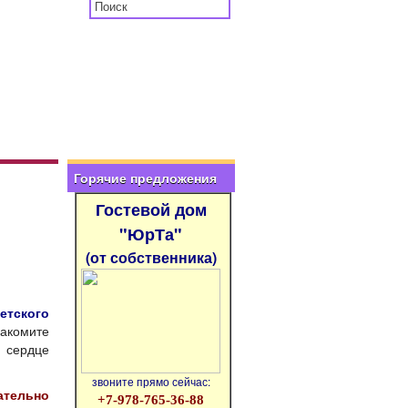
Горячие предложения
Гостевой дом
"ЮрТа"
(от собственника)
етского
акомите
 сердце
звоните прямо сейчас:
тельно
+7-978-765-36-88