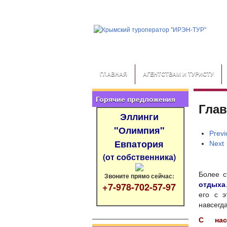
ГЛАВНАЯ
АГЕНТСТВАМ И ТУРИСТУ
Горячие предложения
Глав
Эллинги
"Олимпия"
Previ
Евпатория
Next
(от собственника)
Более 
Звоните прямо сейчас:
+7-978-702-57-97
отдыха
его с э
навсегда
С нас