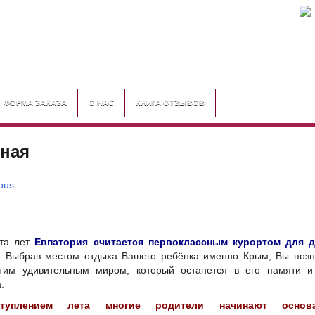
ФОРМА ЗАКАЗА
О НАС
КНИГА ОТЗЫВОВ
ная
ous
ста лет
Евпатория считается первоклассным курортом для д
. Выбрав местом отдыха Вашего ребёнка именно Крым, Вы позн
тим удивительным миром, который останется в его памяти и
.
туплением лета многие родители начинают основа