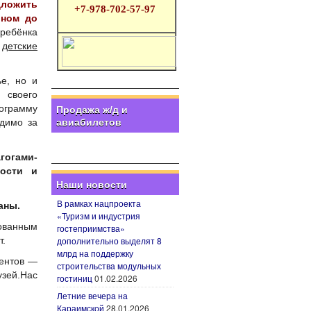
ложить
+7-978-702-57-97
оном до
 ребёнка
о
детские
ье, но и
 своего
ограмму
Продажа ж/д и
авиабилетов
одимо за
огами-
ности и
Наши новости
В рамках нацпроекта
аны.
«Туризм и индустрия
ованным
гостеприимства»
дополнительно выделят 8
т.
млрд на поддержку
иентов —
строительства модульных
зей.Нас
гостиниц
01.02.2026
Летние вечера на
Караимской
28.01.2026