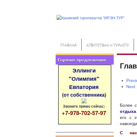
ГЛАВНАЯ
АГЕНТСТВАМ И ТУРИСТУ
Горячие предложения
Глав
Эллинги
"Олимпия"
Previ
Евпатория
Next
(от собственника)
Более 
Звоните прямо сейчас:
+7-978-702-57-97
отдыха
его с э
навсегда
С нас