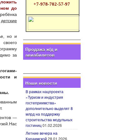
ложить
+7-978-702-57-97
оном до
 ребёнка
о
детские
ье, но и
 своего
ограмму
Продажа ж/д и
авиабилетов
одимо за
огами-
ности и
Наши новости
В рамках нацпроекта
аны.
«Туризм и индустрия
ованным
гостеприимства»
дополнительно выделят 8
т.
млрд на поддержку
иентов —
строительства модульных
зей.Нас
гостиниц
01.02.2026
Летние вечера на
Караимской
28.01.2026