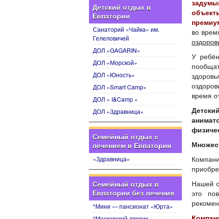
задумы
Детский отдых в
объект
Евпатории
премиу
Санаторий «Чайка» им.
во врем
Гелеловичей
оздоров
ДОЛ «GAGARIN»
У ребён
ДОЛ «Морской»
пообщат
ДОЛ «Юность»
здоров
оздоров
ДОЛ «Smart Camp»
время о
ДОЛ « I&Camp »
Детски
ДОЛ «Здравница»
анимат
физичес
Семейный отдых с
Множес
лечением в Евпатории
«Здравница»
Компан
приобре
Нашей о
Семейный отдых в
Евпатории без лечения
это по
рекомен
*Мини — пансионат «Юрта»
*Московский дворик
Компан