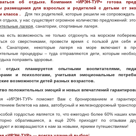
ваться об отдыхе. Компания «ИРЭН-ТУР» готова пред
ы размещения для взрослых и родителей с детьми от эк
м класса .
Для тех родителей, которые решили не сопровождать
я отдыха, у нас существует огромное количество предложений: эт
ительные лагеря
, санатории, спортивные лагеря.
ка есть возможность не только отдохнуть на морском побереж
ься со сверстниками, провести время с пользой для себя и
ья. Санатории, некоторые лагеря на море включают в пр
ительные процедуры – туда отправляются дети, которым необх
тдыха поправить здоровье.
й отдых планируется опытными воспитателями, педаг
орами и психологами, учитывая эмоциональные потреб
кие возможности детей разных возрастов.
тво положительных эмоций и новых впечатлений гарантиров
ия «ИРЭН-ТУР» поможет Вам с бронированием и гарантир
тением билетов на авиа, автобусный и железнодорожный транспор
собой гордостью является то, что ежегодно более 60% наших кл
вторно обратившиеся, а ещё 20% приходят по отзывам дру
дуют и возвращаются к нам за новыми, яркими путешествиями!
ия «ИРЭН-ТУР» — всегда удачный выбор
!