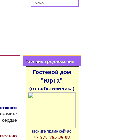
Горячие предложения
Гостевой дом
"ЮрТа"
(от собственника)
етского
акомите
 сердце
звоните прямо сейчас:
тельно
+7-978-765-36-88