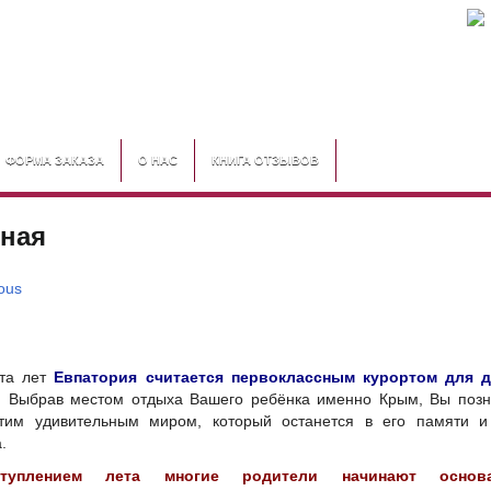
ФОРМА ЗАКАЗА
О НАС
КНИГА ОТЗЫВОВ
ная
ous
ста лет
Евпатория считается первоклассным курортом для д
. Выбрав местом отдыха Вашего ребёнка именно Крым, Вы позн
тим удивительным миром, который останется в его памяти и
.
туплением лета многие родители начинают основа