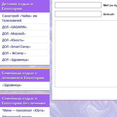
Детский отдых в
Mail (не 
Евпатории
Вебсайт
Санаторий «Чайка» им.
Гелеловичей
ДОЛ «GAGARIN»
ДОЛ «Морской»
ДОЛ «Юность»
ДОЛ «Smart Camp»
ДОЛ « I&Camp »
ДОЛ «Здравница»
Семейный отдых с
лечением в Евпатории
«Здравница»
Семейный отдых в
Евпатории без лечения
*Мини — пансионат «Юрта»
*Московский дворик