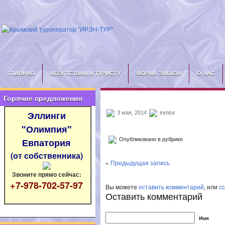
ГЛАВНАЯ
АГЕНТСТВАМ И ТУРИСТУ
ФОРМА ЗАКАЗА
О НАС
Горячие предложения
Эллинги
3 мая, 2014
irentur
"Олимпия"
Опубликовано в рубрике
Евпатория
(от собственника)
«
Предыдущая запись
Звоните прямо сейчас:
+7-978-702-57-97
Вы можете
оставить комментарий
, или
с
Оставить комментарий
Имя