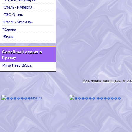
*Отель «Империя»
*ТЭС-Отель
*Отель «Украина»
*Корона
*Лиана
Семейный отдых в
Крыму
Mriya Resort&Spa
Все права защищены © 20