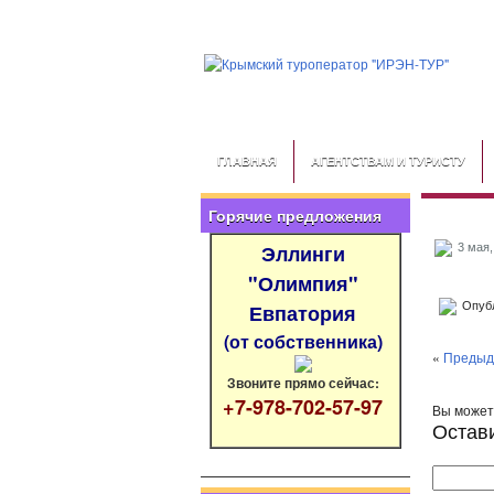
ГЛАВНАЯ
АГЕНТСТВАМ И ТУРИСТУ
Горячие предложения
Эллинги
3 мая,
"Олимпия"
Опубл
Евпатория
(от собственника)
«
Предыд
Звоните прямо сейчас:
+7-978-702-57-97
Вы може
Остав