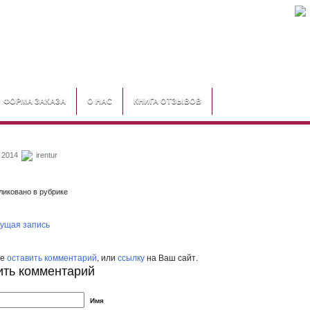
ФОРМА ЗАКАЗА
О НАС
КНИГА ОТЗЫВОВ
 2014
irentur
иковано в рубрике
ущая запись
те
оставить комментарий
, или
ссылку
на Ваш сайт.
ить комментарий
Имя