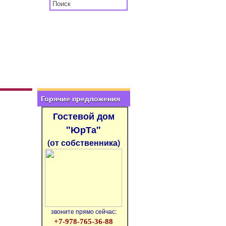
Горячие предложения
Гостевой дом
"ЮрТа"
(от собственника)
звоните прямо сейчас:
+7-978-765-36-88