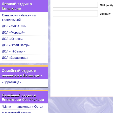
Детский отдых в
Mail (не 
Евпатории
Вебсайт
Санаторий «Чайка» им.
Гелеловичей
ДОЛ «GAGARIN»
ДОЛ «Морской»
ДОЛ «Юность»
ДОЛ «Smart Camp»
ДОЛ « I&Camp »
ДОЛ «Здравница»
Семейный отдых с
лечением в Евпатории
«Здравница»
Семейный отдых в
Евпатории без лечения
*Мини — пансионат «Юрта»
*Московский дворик