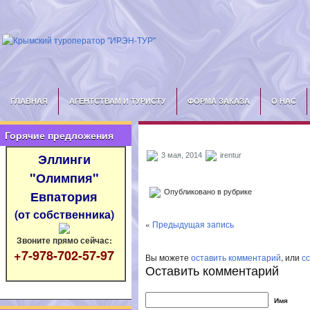
ГЛАВНАЯ
АГЕНТСТВАМ И ТУРИСТУ
ФОРМА ЗАКАЗА
О НАС
Горячие предложения
Эллинги
3 мая, 2014
irentur
"Олимпия"
Опубликовано в рубрике
Евпатория
(от собственника)
«
Предыдущая запись
Звоните прямо сейчас:
+7-978-702-57-97
Вы можете
оставить комментарий
, или
с
Оставить комментарий
Имя