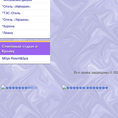
*Отель «Империя»
*ТЭС-Отель
*Отель «Украина»
*Корона
*Лиана
Семейный отдых в
Крыму
Mriya Resort&Spa
Все права защищены © 20